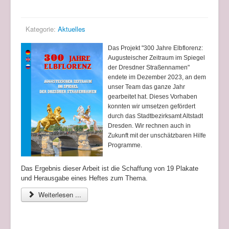
Zeitraum im Spiegel der Dresdner Straßennamen"
Kategorie:
Aktuelles
Das Projekt "300 Jahre Elbflorenz:
Augusteischer Zeitraum im Spiegel
der Dresdner Straßennamen"
endete im Dezember 2023, an dem
unser Team das ganze Jahr
gearbeitet hat. Dieses Vorhaben
konnten wir umsetzen gefördert
durch das Stadtbezirksamt Altstadt
Dresden. Wir rechnen auch in
Zukunft mit der unschätzbaren Hilfe
Programme.
Das Ergebnis dieser Arbeit ist die Schaffung von 19 Plakate
und Herausgabe eines Heftes zum Thema
.
Weiterlesen ...
Juri Lwowitsch Tsoglin. NACHRUF