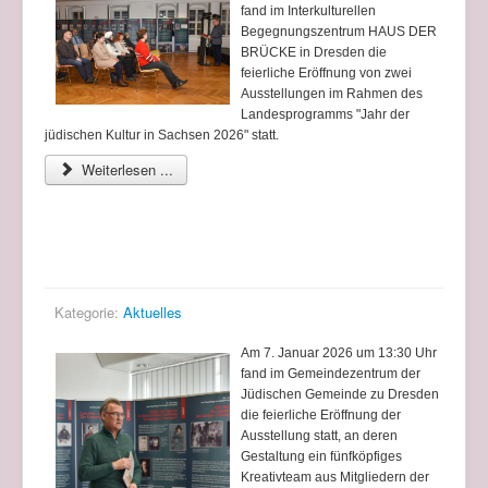
fand im Interkulturellen
Begegnungszentrum HAUS DER
BRÜCKE in Dresden die
feierliche Eröffnung von zwei
Ausstellungen im Rahmen des
Landesprogramms "Jahr der
jüdischen Kultur in Sachsen 2026" statt.
Weiterlesen ...
Eröffnung der Ausstellung "185. Jahrestag der
Einweihung der Semper-Synagoge"
Kategorie:
Aktuelles
Am 7. Januar 2026 um 13:30 Uhr
fand im Gemeindezentrum der
Jüdischen Gemeinde zu Dresden
die feierliche Eröffnung der
Ausstellung statt, an deren
Gestaltung ein fünfköpfiges
Kreativteam aus Mitgliedern der