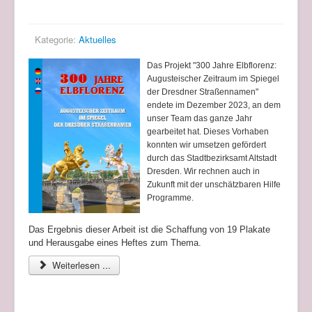
Zeitraum im Spiegel der Dresdner Straßennamen"
Kategorie:
Aktuelles
Das Projekt "300 Jahre Elbflorenz:
Augusteischer Zeitraum im Spiegel
der Dresdner Straßennamen"
endete im Dezember 2023, an dem
unser Team das ganze Jahr
gearbeitet hat. Dieses Vorhaben
konnten wir umsetzen gefördert
durch das Stadtbezirksamt Altstadt
Dresden. Wir rechnen auch in
Zukunft mit der unschätzbaren Hilfe
Programme.
Das Ergebnis dieser Arbeit ist die Schaffung von 19 Plakate
und Herausgabe eines Heftes zum Thema
.
Weiterlesen ...
Juri Lwowitsch Tsoglin. NACHRUF