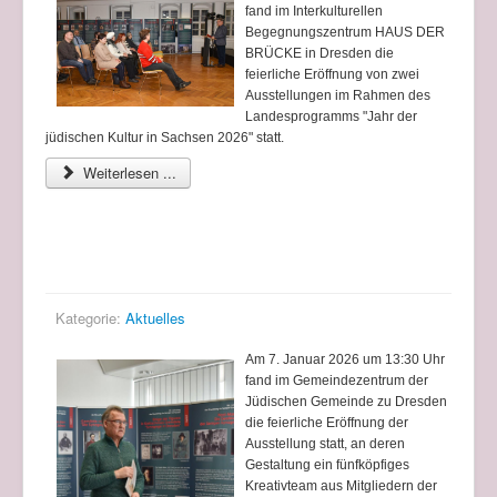
fand im Interkulturellen
Begegnungszentrum HAUS DER
BRÜCKE in Dresden die
feierliche Eröffnung von zwei
Ausstellungen im Rahmen des
Landesprogramms "Jahr der
jüdischen Kultur in Sachsen 2026" statt.
Weiterlesen ...
Eröffnung der Ausstellung "185. Jahrestag der
Einweihung der Semper-Synagoge"
Kategorie:
Aktuelles
Am 7. Januar 2026 um 13:30 Uhr
fand im Gemeindezentrum der
Jüdischen Gemeinde zu Dresden
die feierliche Eröffnung der
Ausstellung statt, an deren
Gestaltung ein fünfköpfiges
Kreativteam aus Mitgliedern der